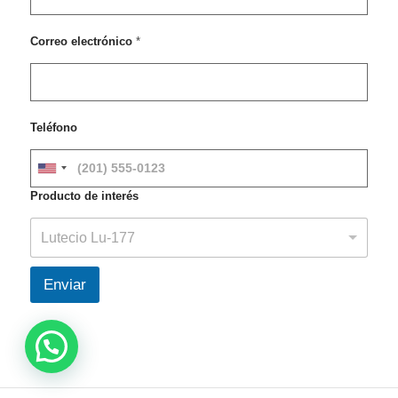
é
s
Correo electrónico
*
Teléfono
U
n
Producto de interés
i
t
Lutecio Lu-177
e
d
Enviar
S
t
a
t
e
s