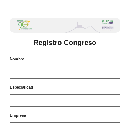
Registro Congreso
Nombre
*
Especialidad
*
d
e
i
n
t
Empresa
e
r