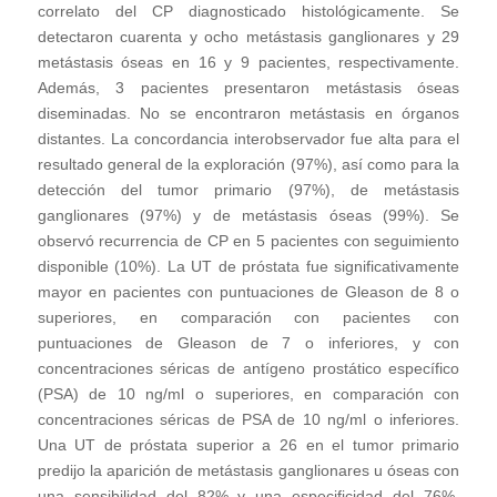
correlato del CP diagnosticado histológicamente. Se
detectaron cuarenta y ocho metástasis ganglionares y 29
metástasis óseas en 16 y 9 pacientes, respectivamente.
Además, 3 pacientes presentaron metástasis óseas
diseminadas. No se encontraron metástasis en órganos
distantes. La concordancia interobservador fue alta para el
resultado general de la exploración (97%), así como para la
detección del tumor primario (97%), de metástasis
ganglionares (97%) y de metástasis óseas (99%). Se
observó recurrencia de CP en 5 pacientes con seguimiento
disponible (10%). La UT de próstata fue significativamente
mayor en pacientes con puntuaciones de Gleason de 8 o
superiores, en comparación con pacientes con
puntuaciones de Gleason de 7 o inferiores, y con
concentraciones séricas de antígeno prostático específico
(PSA) de 10 ng/ml o superiores, en comparación con
concentraciones séricas de PSA de 10 ng/ml o inferiores.
Una UT de próstata superior a 26 en el tumor primario
predijo la aparición de metástasis ganglionares u óseas con
una sensibilidad del 82% y una especificidad del 76%.