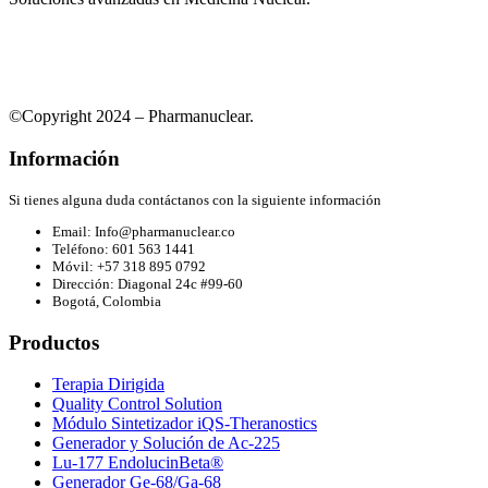
©Copyright 2024 – Pharmanuclear.
Información
Si tienes alguna duda contáctanos con la siguiente información
Email: Info@pharmanuclear.co
Teléfono: 601 563 1441
Móvil: +57 318 895 0792
Dirección: Diagonal 24c #99-60
Bogotá, Colombia
Productos
Terapia Dirigida
Quality Control Solution
Módulo Sintetizador iQS-Theranostics
Generador y Solución de Ac-225
Lu-177 EndolucinBeta®
Generador Ge-68/Ga-68