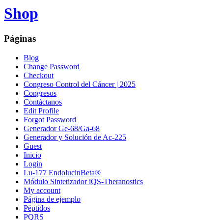
Shop
Páginas
Blog
Change Password
Checkout
Congreso Control del Cáncer | 2025
Congresos
Contáctanos
Edit Profile
Forgot Password
Generador Ge-68/Ga-68
Generador y Solución de Ac-225
Guest
Inicio
Login
Lu-177 EndolucinBeta®
Módulo Sintetizador iQS-Theranostics
My account
Página de ejemplo
Péptidos
PQRS