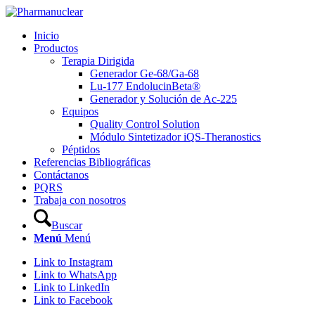
Inicio
Productos
Terapia Dirigida
Generador Ge-68/Ga-68
Lu-177 EndolucinBeta®
Generador y Solución de Ac-225
Equipos
Quality Control Solution
Módulo Sintetizador iQS-Theranostics
Péptidos
Referencias Bibliográficas
Contáctanos
PQRS
Trabaja con nosotros
Buscar
Menú
Menú
Link to Instagram
Link to WhatsApp
Link to LinkedIn
Link to Facebook