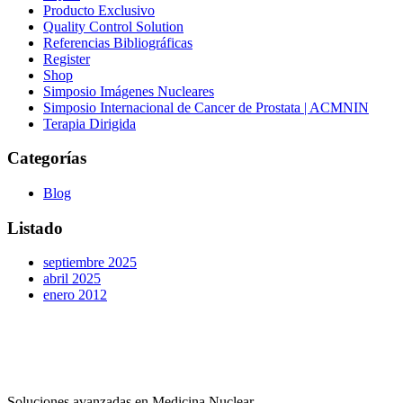
Producto Exclusivo
Quality Control Solution
Referencias Bibliográficas
Register
Shop
Simposio Imágenes Nucleares
Simposio Internacional de Cancer de Prostata | ACMNIN
Terapia Dirigida
Categorías
Blog
Listado
septiembre 2025
abril 2025
enero 2012
Soluciones avanzadas en Medicina Nuclear.