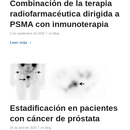
Combinación de la terapia
radiofarmacéutica dirigida a
PSMA con inmunoterapia
/
2 de septiembre de 2025
en
Blog
Leer más
Estadificación en pacientes
con cáncer de próstata
/
25 de abril de 2025
en
Blog