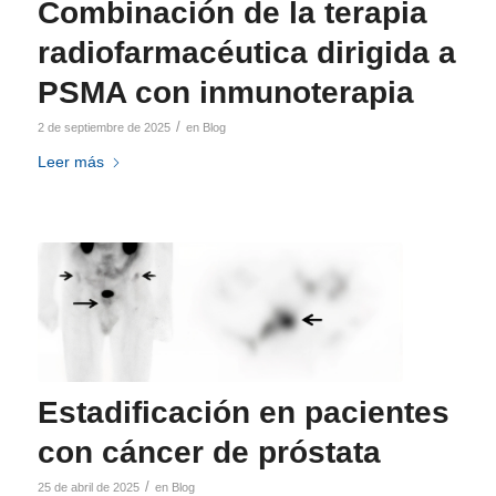
Combinación de la terapia
radiofarmacéutica dirigida a
PSMA con inmunoterapia
/
2 de septiembre de 2025
en
Blog
Leer más
Estadificación en pacientes
con cáncer de próstata
/
25 de abril de 2025
en
Blog