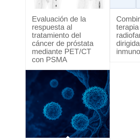
Evaluación de la
Combin
respuesta al
terapia
tratamiento del
radiof
cáncer de próstata
dirigi
mediante PET/CT
inmuno
con PSMA